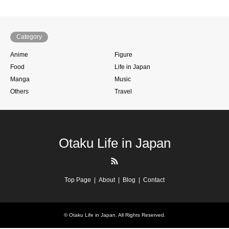
Category
Anime
Figure
Food
Life in Japan
Manga
Music
Others
Travel
Otaku Life in Japan
RSS
Top Page
About
Blog
Contact
©
Otaku Life in Japan
. All Rights Reserved.