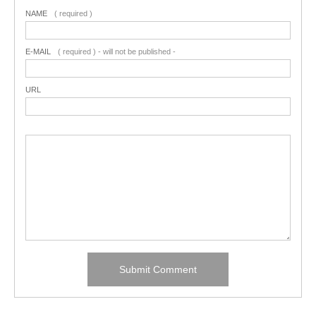
NAME
( required )
E-MAIL
( required ) - will not be published -
URL